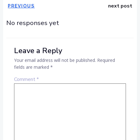
next post
PREVIOUS
No responses yet
Leave a Reply
Your email address will not be published.
Required
fields are marked
*
Comment
*