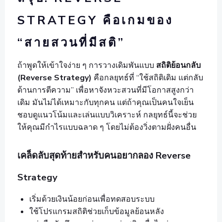
STRATEGY คือเกมของ
“สายสวนที่มีสติ”
ถ้าพูดให้เข้าใจง่าย ๆ การวางเดิมพันแบบ
สถิติย้อนกลับ
(Reverse Strategy)
คือกลยุทธ์ที่ “ใช้สถิติเดิม แต่กลับ
ด้านการตีความ” เพื่อหาจังหวะสวนที่มีโอกาสสูงกว่า
เดิม มันไม่ได้เหมาะกับทุกคน แต่ถ้าคุณเป็นคนใจเย็น
ชอบดูแนวโน้มและเล่นแบบวิเคราะห์ กลยุทธ์นี้จะช่วย
ให้คุณมีกำไรแบบฉลาด ๆ โดยไม่ต้องวิ่งตามฝั่งคนอื่น
เคล็ดลับสุดท้ายสำหรับคนอยากลอง Reverse
Strategy
เริ่มด้วยเงินน้อยก่อนเพื่อทดสอบระบบ
ใช้โปรแกรมสถิติช่วยเก็บข้อมูลย้อนหลัง