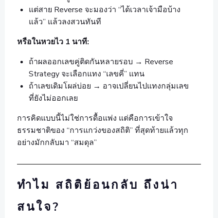
แต่สาย Reverse จะมองว่า “ได้เวลาเจ้ามือบ้าง
แล้ว” แล้วลงสวนทันที
หรือในหวยไว 1 นาที:
ถ้าผลออกเลขคู่ติดกันหลายรอบ → Reverse
Strategy จะเลือกแทง “เลขคี่” แทน
ถ้าเลขเดิมโผล่บ่อย → อาจเปลี่ยนไปแทงกลุ่มเลข
ที่ยังไม่ออกเลย
การคิดแบบนี้ไม่ใช่การดื้อแพ่ง แต่คือการเข้าใจ
ธรรมชาติของ “การแกว่งของสถิติ” ที่สุดท้ายแล้วทุก
อย่างมักกลับมา “สมดุล”
ทำไม สถิติย้อนกลับ ถึงน่า
สนใจ?