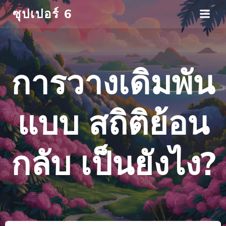
ซุปเปอร์ 6
การวางเดิมพัน
แบบ สถิติย้อน
กลับ เป็นยังไง?