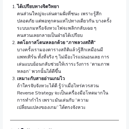
ได้เปรียบทางจิตวิทยา
คนส่วนใหญ่จะเล่นตามฝั่งที่ชนะ เพราะรู้สึก
ปลอดภัย แต่พอทุกคนแห่ไปทางเดียวกัน บางครั้ง
ระบบเกมหรือจังหวะไพ่จะพลิกกลับเฉย ๆ
คนสวนเลยกลายเป็นฝ่ายได้เปรียบ
ลดโอกาสโดนหลอกด้วย “ภาพลวงสถิติ”
บางครั้งเรามองตารางสถิติแล้วรู้สึกเหมือนมี
แพทเทิร์น ทั้งที่จริง ๆ ไม่มีอะไรแน่นอนเลย การ
เล่นแบบย้อนกลับช่วยให้เราระวังการ “ตามภาพ
หลอก” พวกนั้นได้ดีขึ้น
เหมาะกับสายอ่านเกมไว
ถ้าใครจับจังหวะได้ดี รู้ว่าเมื่อไหร่ควรสวน
Reverse Strategy จะเป็นเครื่องมือโหดมากใน
การทำกำไร เพราะมันเล่นกับ “ความ
เปลี่ยนแปลงของเกม” ได้ตรงจังหวะ