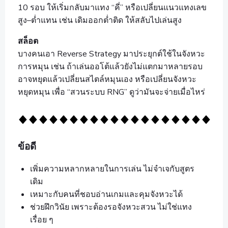
10 รอบ ให้เริ่มกลับมาแทง “คี่” หรือเปลี่ยนแนวแทงเลข
สูง–ต่ำแทน เช่น เดิมออกต่ำติด ให้สลับไปเล่นสูง
สล็อต
บางคนเอา Reverse Strategy มาประยุกต์ใช้ในจังหวะ
การหมุน เช่น ถ้าเล่นออโต้แล้วยังไม่แตกมาหลายรอบ
อาจหยุดแล้วเปลี่ยนสไตล์หมุนเอง หรือเปลี่ยนจังหวะ
หยุดหมุน เพื่อ “สวนระบบ RNG” ดูว่ามันจะจ่ายเมื่อไหร่
ข้อดี
เพิ่มความหลากหลายในการเล่น ไม่จำเจกับสูตร
เดิม
เหมาะกับคนที่ชอบอ่านเกมและคุมจังหวะได้
ช่วยฝึกวินัย เพราะต้องรอจังหวะสวน ไม่ใช่แทง
เรื่อย ๆ