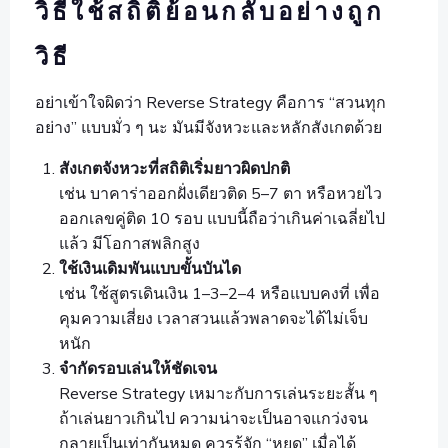
วิธีใช้สถิติย้อนกลับอย่างถูก
วิธี
อย่าเข้าใจผิดว่า Reverse Strategy คือการ “สวนทุก
อย่าง” แบบมั่ว ๆ นะ มันมีจังหวะและหลักสังเกตด้วย
สังเกตจังหวะที่สถิติเริ่มยาวผิดปกติ
เช่น บาคาร่าออกฝั่งเดียวติด 5–7 ตา หรือหวยไว
ออกเลขคู่ติด 10 รอบ แบบนี้ถือว่าเกินค่าเฉลี่ยไป
แล้ว มีโอกาสพลิกสูง
ใช้เงินเดิมพันแบบขั้นบันได
เช่น ใช้สูตรเดินเงิน 1–3–2–4 หรือแบบคงที่ เพื่อ
คุมความเสี่ยง เวลาสวนแล้วพลาดจะได้ไม่เจ็บ
หนัก
จำกัดรอบเล่นให้ชัดเจน
Reverse Strategy เหมาะกับการเล่นระยะสั้น ๆ
ถ้าเล่นยาวเกินไป ความน่าจะเป็นอาจแกว่งจน
กลายเป็นเท่ากันหมด ควรรู้จัก “หยุด” เมื่อได้