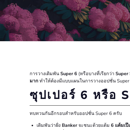
การวางเดิมพัน
Super 6
(หรือบางที่เรียกว่า
Super 
มาก
ทำให้ต้องมีแบบแผนในการวางออปชั่น Super 
ซุปเปอร์ 6 หรือ
ทบทวนกันอีกรอบสำหรับออปชั่น Super 6 ครับ
เดิมพันว่าฝั่ง
Banker
จะชนะด้วยแต้ม
6 แต้มเป๊