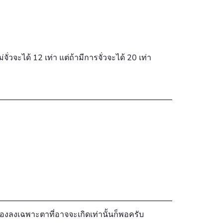
ั่วจะได้ 12 เท่า แต่ถ้ามีการจั่วจะได้ 20 เท่า
องลงเฉพาะตาที่อาจจะเกิดเท่านั้นก็พอครับ