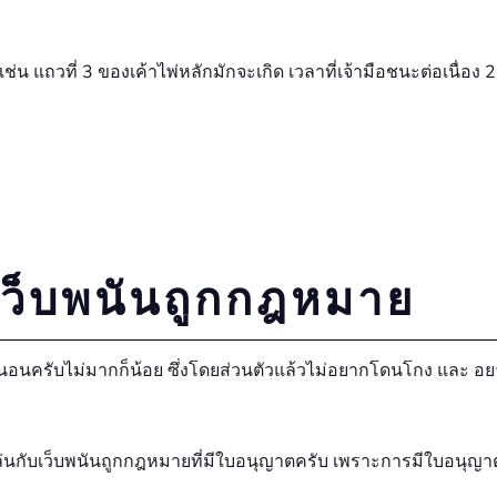
เช่น แถวที่ 3 ของเค้าไพ่หลักมักจะเกิด เวลาที่เจ้ามือชนะต่อเนื่อง 2 
เว็บพนันถูกกฎหมาย
อนครับไม่มากก็น้อย ซึ่งโดยส่วนตัวแล้วไม่อยากโดนโกง และ อยา
่นกับ
เว็บพนันถูกกฎหมาย
ที่มีใบอนุญาตครับ เพราะการมีใบอนุญาต