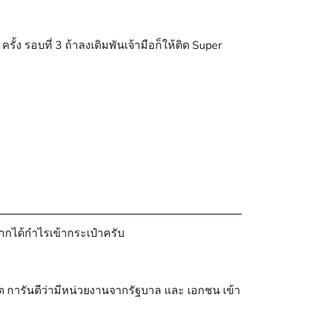
ครั้ง รอบที่ 3 ถ้าลงเดิมพันเจ้ามือก็ให้ติด Super
กได้กำไรเข้ากระเป๋าครับ
 การันตีว่ามีหน่วยงานจากรัฐบาล และ เอกชน เข้า